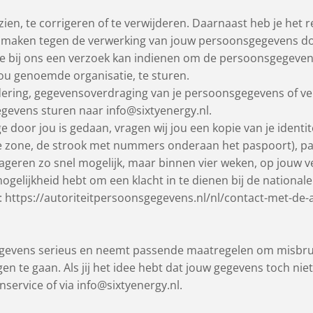
zien, te corrigeren of te verwijderen. Daarnaast heb je het
e maken tegen de verwerking van jouw persoonsgegevens doo
 bij ons een verzoek kan indienen om de persoonsgegevens 
ou genoemde organisatie, te sturen.
ijdering, gegevensoverdraging van je persoonsgegevens of ve
evens sturen naar info@sixtyenergy.nl.
ge door jou is gedaan, vragen wij jou een kopie van je ident
ble zone, de strook met nummers onderaan het paspoort)
eageren zo snel mogelijk, maar binnen vier weken, op jouw v
 mogelijkheid hebt om een klacht in te dienen bij de national
: https://autoriteitpersoonsgegevens.nl/nl/contact-met-de-
gevens serieus en neemt passende maatregelen om misbrui
te gaan. Als jij het idee hebt dat jouw gegevens toch niet 
ervice of via info@sixtyenergy.nl.