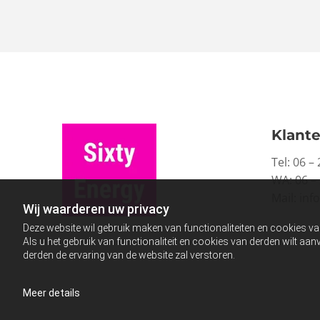
Klante
Tel:
06 – 
WA: 06 –
Mail:
inf
Wij waarderen uw privacy
Deze website wil gebruik maken van functionaliteiten en cookies va
Als u het gebruik van functionaliteit en cookies van derden wilt a
derden de ervaring van de website zal verstoren.
Meer details