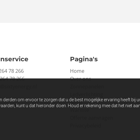
nservice
Pagina's
264 78 266
Home
 264 78 266
Over ons
o@sixtyenergy.nl
Zonnepanelen
Ledverlichting
n derden om ervoor te zorgen dat u de best mogelijke ervaring heeft bij 
Airco
anvaarden, kunt u dat hieronder doen. Houd er rekening mee dat het niet 
Warmte
Offerte aanvragen
Privacybeleid