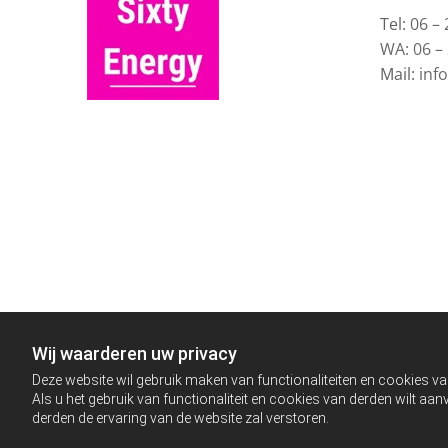
Tel:
06 – 
WA: 06 –
Mail:
inf
Wij waarderen uw privacy
Deze website wil gebruik maken van functionaliteiten en cookies va
Als u het gebruik van functionaliteit en cookies van derden wilt a
derden de ervaring van de website zal verstoren.