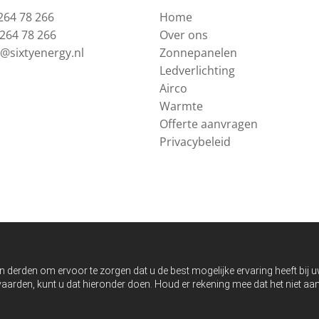
264 78 266
Home
 264 78 266
Over ons
o@sixtyenergy.nl
Zonnepanelen
Ledverlichting
Airco
Warmte
Offerte aanvragen
Privacybeleid
n derden om ervoor te zorgen dat u de best mogelijke ervaring heeft bij 
anvaarden, kunt u dat hieronder doen. Houd er rekening mee dat het niet 